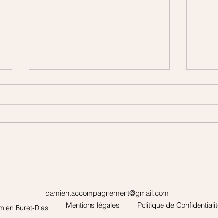
Le F
Achillée Millefeuille – Monde
végétal
damien.accompagnement@gmail.com
Mentions légales
Politique de Confidentialit
ien Buret-Dias