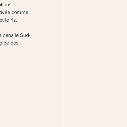
ations 
ultivée comme 
 le riz. 
nt dans le Sud-
égiée des 