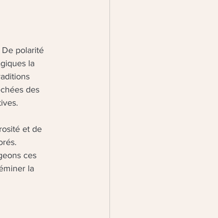
 De polarité 
giques la 
aditions 
échées des 
ives.
osité et de 
orés. 
ngeons ces 
éminer la 