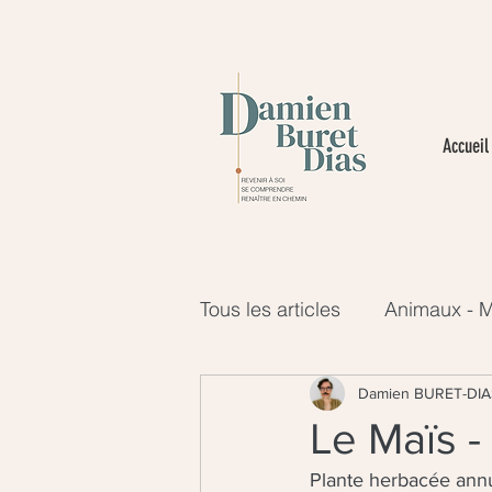
Accueil
Tous les articles
Animaux - M
Plantes - Monde du Vivant
Damien BURET-DIA
Le Maïs 
Plante herbacée annu