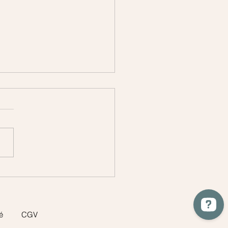
rêne - Monde végétal
é
CGV