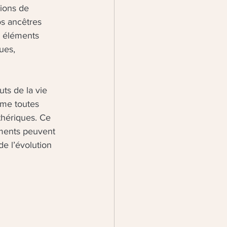
tions de 
s ancêtres 
s éléments 
ues, 
ts de la vie 
mme toutes 
thériques. Ce 
éments peuvent 
e l’évolution 