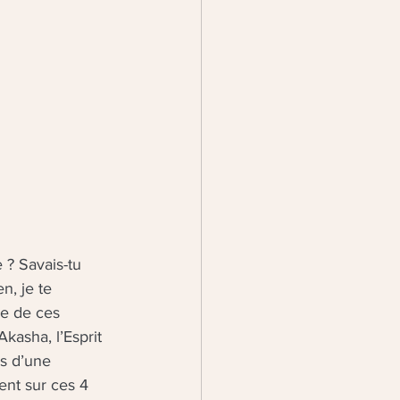
 ? Savais-tu 
n, je te 
ue de ces 
kasha, l’Esprit 
as d’une 
ent sur ces 4 