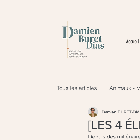
Accueil
Tous les articles
Animaux - M
Plantes - Monde du Vivant
Damien BURET-DIA
[LES 4 ÉL
Depuis des millénaire