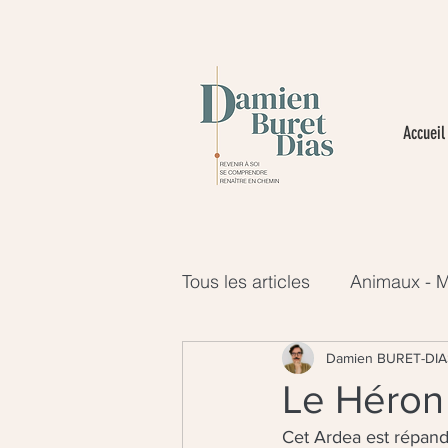
Accueil
Tous les articles
Animaux - M
Plantes - Monde du Vivant
Damien BURET-DIA
Le Héron
Cet Ardea est répandu