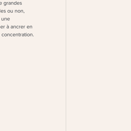
de grandes 
les ou non, 
: une 
der à ancrer en 
 concentration. 