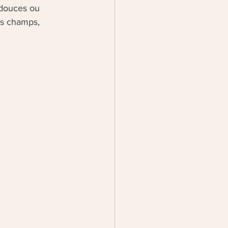
 douces ou 
es champs, 